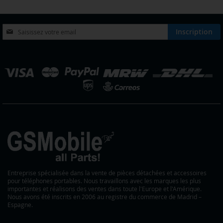
Inscription
Inscription
à
notre
lettre
hoisir
d’information
ne
:
outique
Entreprise spécialisée dans la vente de pièces détachées et accessoires
pour téléphones portables. Nous travaillons avec les marques les plus
importantes et réalisons des ventes dans toute l'Europe et l'Amérique.
Nous avons été inscrits en 2006 au registre du commerce de Madrid –
Espagne.