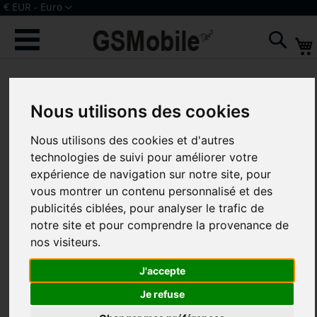
Allez
Devise
€ EUR - Euro
au
Connexion
Créer un compte
contenu
Rech
Skip
to
the
Nous utilisons des cookies
end
of
Nous utilisons des cookies et d'autres
the
technologies de suivi pour améliorer votre
images
expérience de navigation sur notre site, pour
gallery
vous montrer un contenu personnalisé et des
publicités ciblées, pour analyser le trafic de
notre site et pour comprendre la provenance de
nos visiteurs.
J'accepte
Je refuse