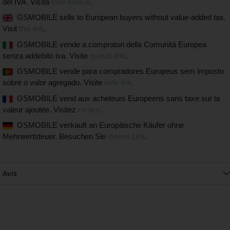
del IVA. Visíta
este enlace
.
GSMOBILE sells to European buyers without value-added tax.
Visit
this link
.
GSMOBILE vende a compratori della Comunitá Europea
senza addebito iva. Visite
questo link
.
GSMOBILE vende para compradores Europeus sem imposto
sobre o valor agregado. Visite
este link
.
GSMOBILE vend aux acheteurs Européens sans taxe sur la
valeur ajoutée. Visitez
ce lien
.
GSMOBILE verkauft an Europäische Käufer ohne
Mehrwertsteuer. Besuchen Sie
diesen Link
.
Avis