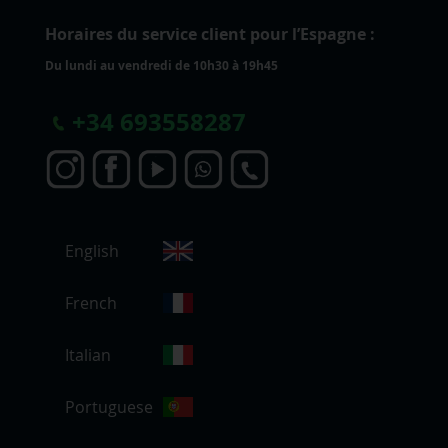
Horaires du service client pour l’Espagne :
Du lundi au vendredi de 10h30 à 19h45
+
34 693558287
C
English
h
o
i
French
s
i
Italian
r
u
Portuguese
n
e