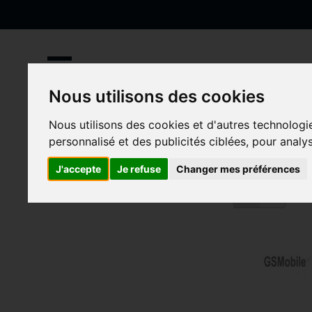
Allez
au
contenu
Nous utilisons des cookies
Accueil
Xiaomi
Xiaomi 13T Pro (23078PND5G)
Nous utilisons des cookies et d'autres technologi
Xiaomi 13T Pro (230
personnalisé et des publicités ciblées, pour analy
J'accepte
Je refuse
Changer mes préférences
Afficher
Grille
Liste
13
en