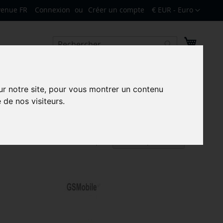
Devise
venue FR
Connexion
Créer un compte
€ EUR - Euro
Mon pa
Rechercher
Rechercher
ur notre site, pour vous montrer un contenu
 de nos visiteurs.
Par
Trier par
ordre
décrois