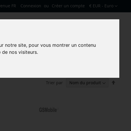
Devise
venue FR
Connexion
Créer un compte
€ EUR - Euro
Mon pa
Rechercher
Rechercher
ur notre site, pour vous montrer un contenu
 de nos visiteurs.
Par
Trier par
ordre
décrois