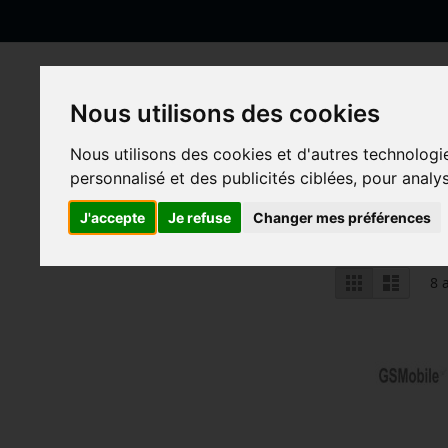
Allez
au
contenu
Nous utilisons des cookies
Nous utilisons des cookies et d'autres technologi
Accueil
Samsung
Samsung G-Serie
Galaxy Grand Pr
personnalisé et des publicités ciblées, pour analy
Galaxy Grand Prime 
J'accepte
Je refuse
Changer mes préférences
Afficher
Grille
Liste
8
a
en