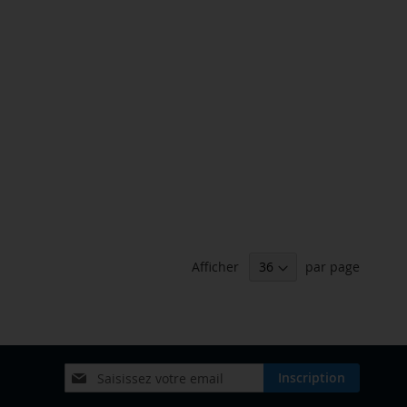
Afficher
par page
Inscription
Inscription
à