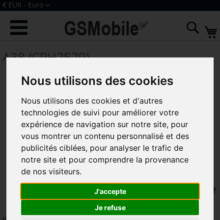
Allez
Devise
€ EUR - Euro
au
Connexion
Créer un compte
contenu
Rech
A38 (CPH2579)
Nous utilisons des cookies
Nous utilisons des cookies et d'autres
technologies de suivi pour améliorer votre
expérience de navigation sur notre site, pour
vous montrer un contenu personnalisé et des
publicités ciblées, pour analyser le trafic de
notre site et pour comprendre la provenance
de nos visiteurs.
Trier par
J'accepte
Je refuse
9
articles