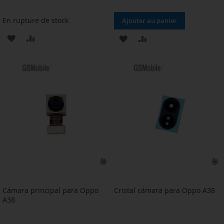
En rupture de stock
Ajouter au panier
AJOUTER
AJOUTER
AJOUTER
AJOUTER
À
AU
À
AU
MA
COMPARATEUR
MA
COMPARATEUR
LISTE
LISTE
D’ENVIE
D’ENVIE
Cámara principal para Oppo
Cristal cámara para Oppo A38
A38