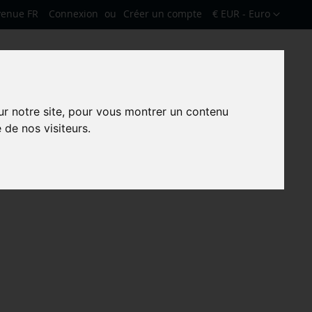
Devise
venue FR
Connexion
Créer un compte
€ EUR - Euro
Mon pa
Rechercher
Rechercher
ur notre site, pour vous montrer un contenu
 de nos visiteurs.