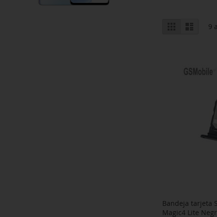
Afficher
Grille
Liste
9
a
en
Bandeja tarjeta
Magic4 Lite Neg