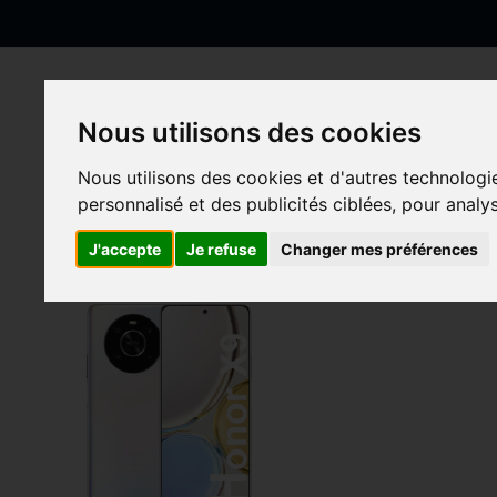
Allez
au
contenu
Nous utilisons des cookies
Accueil
Huawei
Honor-Serie
Honor X9
Nous utilisons des cookies et d'autres technologi
personnalisé et des publicités ciblées, pour analy
Honor X9
J'accepte
Je refuse
Changer mes préférences