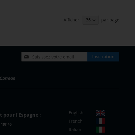
Afficher
par page
Inscription
Inscription
à
notre
lettre
d’information
:
C
English
t pour l’Espagne :
h
French
o
à 19h45
i
Italian