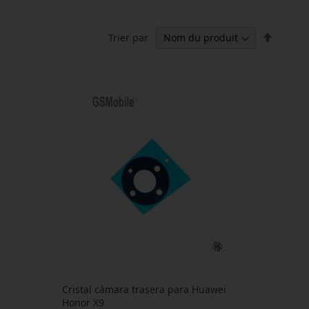
Par
Trier par
ordre
décrois
Cristal cámara trasera para Huawei
Honor X9