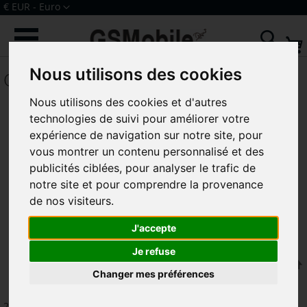
Allez
Devise
€ EUR - Euro
au
Connexion
Créer un compte
contenu
Rech
Nous utilisons des cookies
OT9001 Pixi 4 6.0
Nous utilisons des cookies et d'autres
technologies de suivi pour améliorer votre
expérience de navigation sur notre site, pour
vous montrer un contenu personnalisé et des
publicités ciblées, pour analyser le trafic de
notre site et pour comprendre la provenance
de nos visiteurs.
J'accepte
Je refuse
Trier par
Changer mes préférences
2
articles