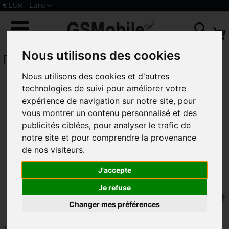
Allez
Devise
€ EUR - Euro
au
Connexion
Créer un compte
contenu
Rech
Nous utilisons des cookies
Redmi Note 4G
Nous utilisons des cookies et d'autres
technologies de suivi pour améliorer votre
expérience de navigation sur notre site, pour
vous montrer un contenu personnalisé et des
publicités ciblées, pour analyser le trafic de
notre site et pour comprendre la provenance
de nos visiteurs.
J'accepte
Je refuse
Trier par
Changer mes préférences
2
articles