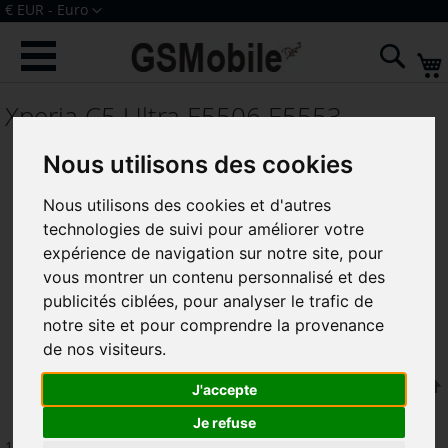
Allez
Devise
€ EUR - Euro
au
Connexion
Créer un compte
contenu
Rech
Xperia C5 Ultra E5506 E5553
Nous utilisons des cookies
Nous utilisons des cookies et d'autres
technologies de suivi pour améliorer votre
expérience de navigation sur notre site, pour
vous montrer un contenu personnalisé et des
publicités ciblées, pour analyser le trafic de
notre site et pour comprendre la provenance
de nos visiteurs.
Trier par
J'accepte
Je refuse
10
articles