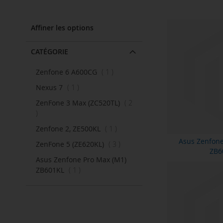
Affiner les options
CATÉGORIE
article
Zenfone 6 A600CG
1
article
Nexus 7
1
ZenFone 3 Max (ZC520TL)
2
articles
article
Zenfone 2, ZE500KL
1
Asus Zenfone
articles
ZenFone 5 (ZE620KL)
3
ZB6
Asus Zenfone Pro Max (M1)
article
ZB601KL
1