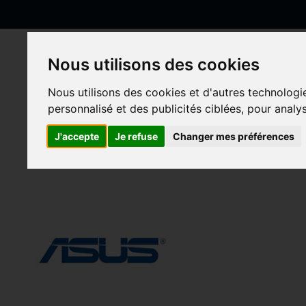
Allez
au
contenu
Nous utilisons des cookies
Nous utilisons des cookies et d'autres technologi
Accueil
Asus
personnalisé et des publicités ciblées, pour analy
Asus
J'accepte
Je refuse
Changer mes préférences