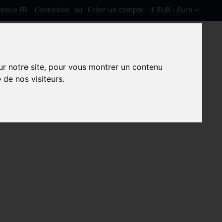
Devise
venue FR
Connexion
Créer un compte
€ EUR - Euro
Mon pa
Rechercher
Rechercher
ur notre site, pour vous montrer un contenu
 de nos visiteurs.