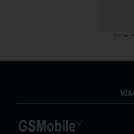
ZenFone 5
Choisir
une
boutique