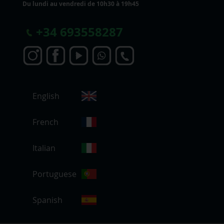
Du lundi au vendredi de 10h30 à 19h45
+
34 693558287
C
English
h
o
i
French
s
i
Italian
r
u
Portuguese
n
e
b
Spanish
o
u