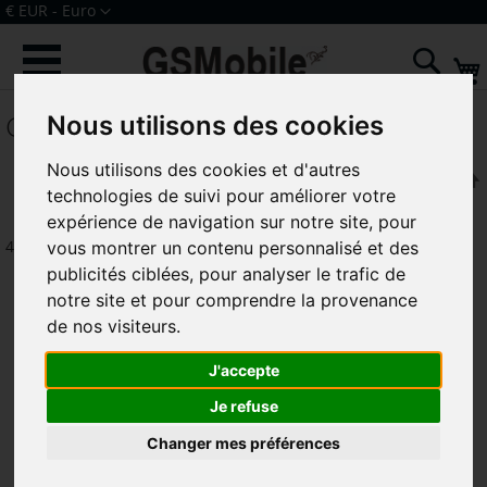
Allez
Devise
€ EUR - Euro
au
Connexion
Créer un compte
contenu
Rech
Galaxy S10 5G G977B
Nous utilisons des cookies
Nous utilisons des cookies et d'autres
Trier par
technologies de suivi pour améliorer votre
expérience de navigation sur notre site, pour
4
articles
vous montrer un contenu personnalisé et des
publicités ciblées, pour analyser le trafic de
notre site et pour comprendre la provenance
de nos visiteurs.
J'accepte
Je refuse
Changer mes préférences