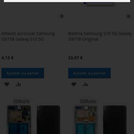
Altavoz auricular Samsung
Batería Samsung S10 5G Galaxy
G977B Galaxy S10 5G
G977B Original
4,13 €
23,97 €
Ajouter au panier
Ajouter au panier
AJOUTER
AJOUTER
AJOUTER
AJOUTER
À
AU
À
AU
MA
COMPARATEUR
MA
COMPARATEUR
LISTE
LISTE
D’ENVIE
D’ENVIE