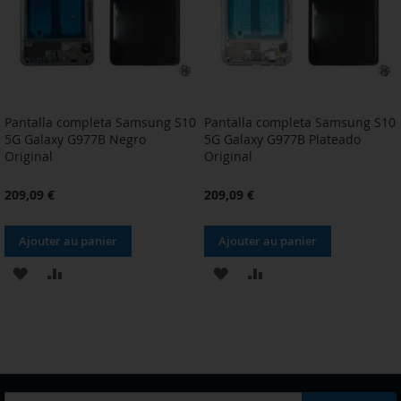
Pantalla completa Samsung S10
Pantalla completa Samsung S10
5G Galaxy G977B Negro
5G Galaxy G977B Plateado
Original
Original
209,09 €
209,09 €
Ajouter au panier
Ajouter au panier
AJOUTER
AJOUTER
AJOUTER
AJOUTER
À
AU
À
AU
MA
COMPARATEUR
MA
COMPARATEUR
LISTE
LISTE
D’ENVIE
D’ENVIE
Inscription