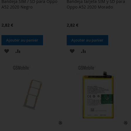
Bandeja SIM / SD para Oppo
Bandeja tarjeta SIM y SD para
A52 2020 Negro
Oppo A52 2020 Morado
2,82 €
2,82 €
Ajouter au panier
Ajouter au panier
AJOUTER
AJOUTER
AJOUTER
AJOUTER
À
AU
À
AU
MA
COMPARATEUR
MA
COMPARATEUR
LISTE
LISTE
D’ENVIE
D’ENVIE