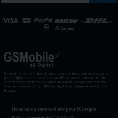
à
notre
lettre
hoisir
d’information
ne
:
outique
Entreprise spécialisée dans la vente de pièces détachées et accessoires
pour téléphones portables. Nous travaillons avec les marques les plus
importantes et réalisons des ventes dans toute l'Europe et l'Amérique.
Nous avons été inscrits en 2006 au registre du commerce de Madrid –
Espagne.
Horaires du service client pour l’Espagne :
Du lundi au vendredi de 10h30 à 19h45