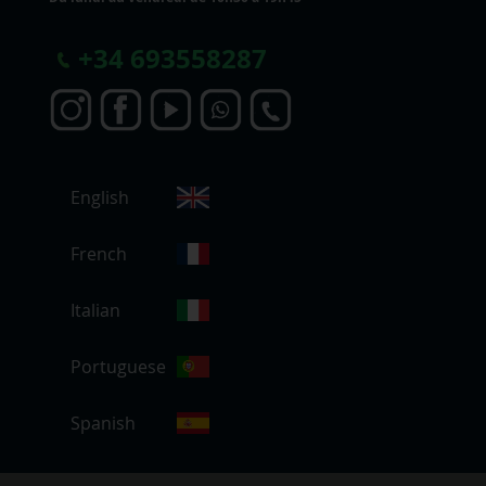
+
34 693558287
C
English
h
o
i
French
s
i
Italian
r
u
Portuguese
n
e
b
Spanish
o
u