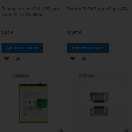
Bandeja tarjeta SIM y SD para
Batería BLP805 para Oppo A54s
Oppo A52 2020 Plata
2,82 €
11,57 €
Ajouter au panier
Ajouter au panier
AJOUTER
AJOUTER
AJOUTER
AJOUTER
À
AU
À
AU
MA
COMPARATEUR
MA
COMPARATEUR
LISTE
LISTE
D’ENVIE
D’ENVIE