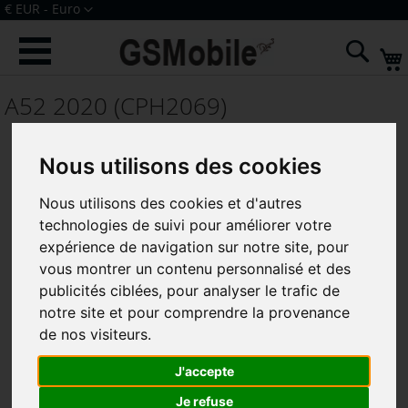
Allez
Devise
€ EUR - Euro
au
Connexion
Créer un compte
contenu
Rech
A52 2020 (CPH2069)
Nous utilisons des cookies
Nous utilisons des cookies et d'autres
technologies de suivi pour améliorer votre
expérience de navigation sur notre site, pour
vous montrer un contenu personnalisé et des
publicités ciblées, pour analyser le trafic de
notre site et pour comprendre la provenance
de nos visiteurs.
Componentes y Accesorios para
J'accepte
Oppo A52 - GSMobile
Je refuse