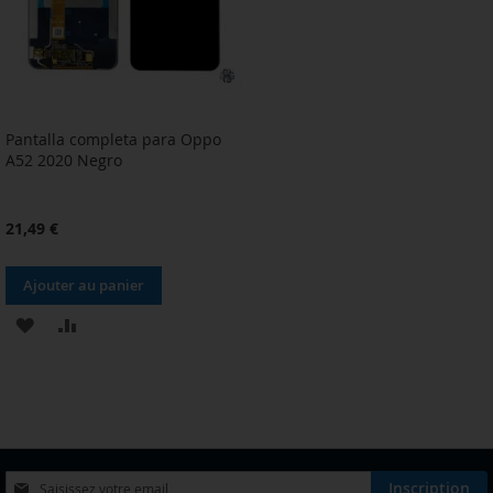
Pantalla completa para Oppo
A52 2020 Negro
21,49 €
Ajouter au panier
AJOUTER
AJOUTER
À
AU
MA
COMPARATEUR
LISTE
D’ENVIE
Inscription
Inscription