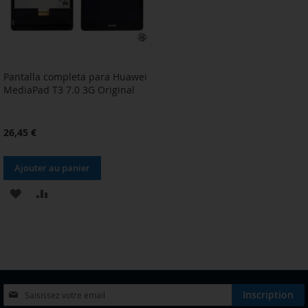
Pantalla completa para Huawei
MediaPad T3 7.0 3G Original
26,45 €
Ajouter au panier
AJOUTER
AJOUTER
À
AU
MA
COMPARATEUR
LISTE
D’ENVIE
Inscription
Inscription
à