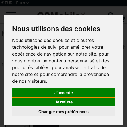
Allez
Devise
€ EUR - Euro
au
Connexion
Créer un compte
contenu
Rech
Nous utilisons des cookies
MediaPad T3 7.0 3G (GB2-W09)
Nous utilisons des cookies et d'autres
technologies de suivi pour améliorer votre
Trier par
expérience de navigation sur notre site, pour
vous montrer un contenu personnalisé et des
1
article
publicités ciblées, pour analyser le trafic de
notre site et pour comprendre la provenance
de nos visiteurs.
J'accepte
Je refuse
Changer mes préférences