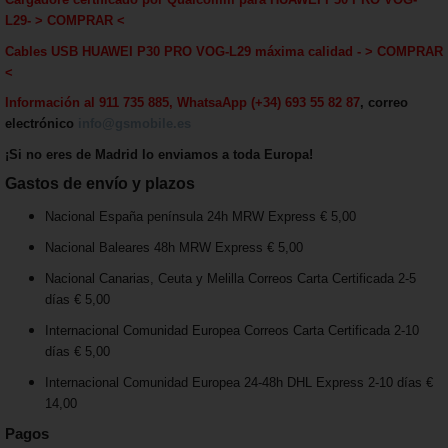
L29
-
> COMPRAR <
Cables USB
HUAWEI P30 PRO VOG-L29
máxima calida
d - > COMPRAR
<
Información al 911 735 885, WhatsaApp (+34) 693 55 82 87
, correo
electrónico
info@gsmobile.es
¡Si no eres de Madrid lo enviamos a toda Europa!
Gastos de envío y plazos
Nacional España península 24h MRW Express € 5,00
Nacional Baleares 48h MRW Express € 5,00
Nacional Canarias, Ceuta y Melilla Correos Carta Certificada 2-5
días € 5,00
Internacional Comunidad Europea Correos Carta Certificada 2-10
días € 5,00
Internacional Comunidad Europea 24-48h DHL Express 2-10 días €
14,00
Pagos