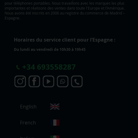
pour téléphones portables. Nous travaillons avec les marques les plus
importantes et réalisons des ventes dans toute l'Europe et l'Amérique.
Nous avons été inscrits en 2006 au registre du commerce de Madrid –
Espagne.
Horaires du service client pour l’Espagne :
Du lundi au vendredi de 10h30 à 19h45
+
34 693558287
C
English
h
o
i
French
s
i