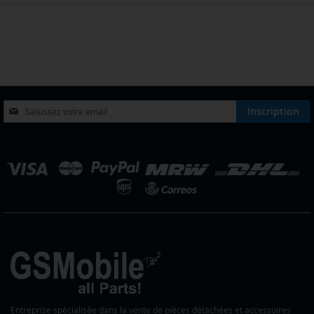
Inscription
Inscription
à
notre
lettre
hoisir
d’information
ne
:
outique
Entreprise spécialisée dans la vente de pièces détachées et accessoires