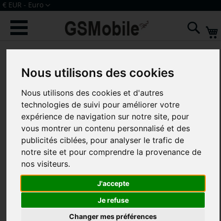
Allez
Devise
€ EUR - Euro
au
Connexion
Créer un compte
contenu
Rech
Skip
to
Nous utilisons des cookies
the
end
Nous utilisons des cookies et d'autres
of
technologies de suivi pour améliorer votre
the
images
expérience de navigation sur notre site, pour
gallery
vous montrer un contenu personnalisé et des
publicités ciblées, pour analyser le trafic de
notre site et pour comprendre la provenance de
nos visiteurs.
J'accepte
Je refuse
Changer mes préférences