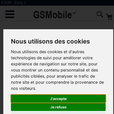
Allez
Devise
€ EUR - Euro
au
Connexion
Créer un compte
contenu
Rech
Skip
to
the
Nous utilisons des cookies
end
of
Nous utilisons des cookies et d'autres
the
technologies de suivi pour améliorer votre
images
expérience de navigation sur notre site, pour
gallery
vous montrer un contenu personnalisé et des
publicités ciblées, pour analyser le trafic de
notre site et pour comprendre la provenance de
nos visiteurs.
J'accepte
Je refuse