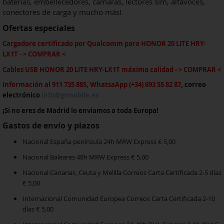
baterías, embellecedores, cámaras, lectores sim, altavoces,
conectores de carga y mucho más!
Ofertas especiales
Cargadore certificado por Qualcomm
para
HONOR 20 LITE HRY-
LX1T
-
> COMPRAR <
Cables USB
HONOR 20 LITE HRY-LX1T
máxima calida
d - > COMPRAR <
Información al 911 735 885, WhatsaApp (+34) 693 55 82 87
, correo
electrónico
info@gsmobile.es
¡Si no eres de Madrid lo enviamos a toda Europa!
Gastos de envío y plazos
Nacional España península 24h MRW Express € 5,00
Nacional Baleares 48h MRW Express € 5,00
Nacional Canarias, Ceuta y Melilla Correos Carta Certificada 2-5 días
€ 5,00
Internacional Comunidad Europea Correos Carta Certificada 2-10
días € 5,00