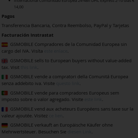
Internacional Comunidad Europea 24-48h DHL Express 2-10 días €
14,00
Pagos
Transferencia Bancaria, Contra Reembolso, PayPal y Tarjetas
Facturación Instrastat
GSMOBILE Compradores de la Comunidad Europea sin
cargo del IVA. Visíta
este enlace
.
GSMOBILE sells to European buyers without value-added
tax. Visit
this link
.
GSMOBILE vende a compratori della Comunitá Europea
senza addebito iva. Visite
questo link
.
GSMOBILE vende para compradores Europeus sem
imposto sobre o valor agregado. Visite
este link
.
GSMOBILE vend aux acheteurs Européens sans taxe sur la
valeur ajoutée. Visitez
ce lien
.
GSMOBILE verkauft an Europäische Käufer ohne
Mehrwertsteuer. Besuchen Sie
diesen Link
.