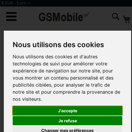
Allez
Devise
€ EUR - Euro
au
Connexion
Créer un compte
contenu
Rech
Skip
to
Nous utilisons des cookies
the
end
Nous utilisons des cookies et d'autres
of
the
technologies de suivi pour améliorer votre
images
expérience de navigation sur notre site, pour
gallery
vous montrer un contenu personnalisé et des
publicités ciblées, pour analyser le trafic de
notre site et pour comprendre la provenance de
nos visiteurs.
J'accepte
Je refuse
Changer mes préférences