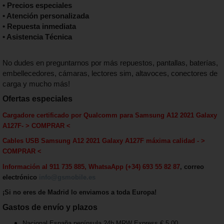
• Precios especiales
• Atención personalizada
• Repuesta inmediata
• Asistencia Técnica
No dudes en preguntarnos por más repuestos, pantallas, baterías,
embellecedores, cámaras, lectores sim, altavoces, conectores de
carga y mucho más!
Ofertas especiales
Cargadore certificado por Qualcomm para Samsung A12 2021 Galaxy
A127F
-
> COMPRAR <
Cables USB Samsung A12 2021 Galaxy A127F máxima calida
d - >
COMPRAR <
Información al 911 735 885, WhatsaApp (+34) 693 55 82 87
, correo
electrónico
info@gsmobile.es
¡Si no eres de Madrid lo enviamos a toda Europa!
Gastos de envío y plazos
Nacional España península 24h MRW Express € 5,00