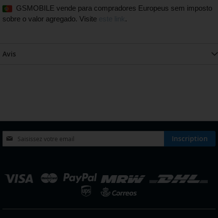
GSMOBILE vende para compradores Europeus sem imposto
sobre o valor agregado. Visite
este link
.
Avis
Inscription
Inscription
à
notre
lettre
hoisir
d’information
ne
:
outique